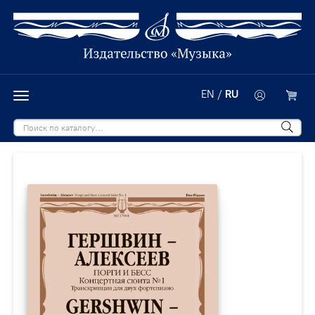
EN
/
RU