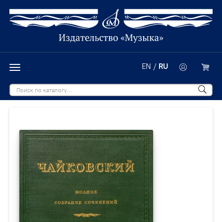
EN
/
RU