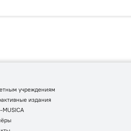
етным учреждениям
рактивные издания
E-MUSICA
нёры
акты