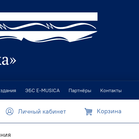
издания
ЭБС E-MUSICA
Партнёры
Контакты
Корзина
Личный кабинет
ания