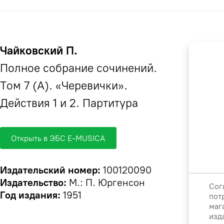
Чайковский П.
Полное собрание сочинений.
Том 7 (А). «Черевички».
Действия 1 и 2. Партитура
Открыть в ЭБС E-MUSICA
Издательский номер:
100120090
Издательство:
М.: П. Юргенсон
Сог
Год издания:
1951
пот
маг
изд