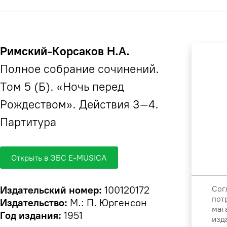
Римский-Корсаков Н.А.
Полное собрание сочинений.
Том 5 (Б). «Ночь перед
Рождеством». Действия 3–4.
Партитура
Открыть в ЭБС E-MUSICA
Сог
Издательский номер:
100120172
пот
Издательство:
М.: П. Юргенсон
маг
Год издания:
1951
изд