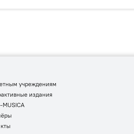
етным учреждениям
рактивные издания
E-MUSICA
нёры
акты