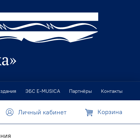
издания
ЭБС E-MUSICA
Партнёры
Контакты
Корзина
Личный кабинет
ания