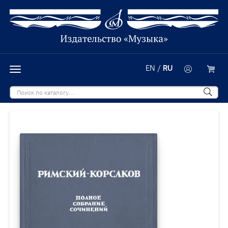
EN
/
RU