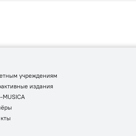
етным учреждениям
рактивные издания
E-MUSICA
нёры
акты