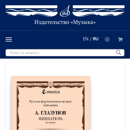
EN
/
RU