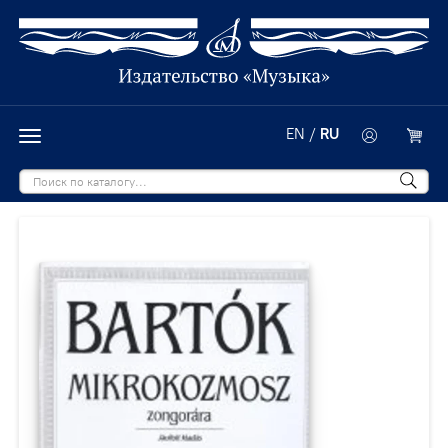
EN
/
RU