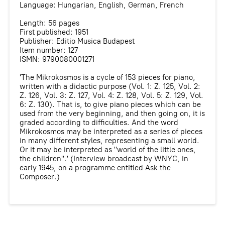
Language: Hungarian, English, German, French
Length: 56 pages
First published: 1951
Publisher: Editio Musica Budapest
Item number: 127
ISMN: 9790080001271
'The Mikrokosmos is a cycle of 153 pieces for piano,
written with a didactic purpose (Vol. 1: Z. 125, Vol. 2:
Z. 126, Vol. 3: Z. 127, Vol. 4: Z. 128, Vol. 5: Z. 129, Vol.
6: Z. 130). That is, to give piano pieces which can be
used from the very beginning, and then going on, it is
graded according to difficulties. And the word
Mikrokosmos may be interpreted as a series of pieces
in many different styles, representing a small world.
Or it may be interpreted as "world of the little ones,
the children".' (Interview broadcast by WNYC, in
early 1945, on a programme entitled Ask the
Composer.)