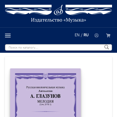
EN
/
RU