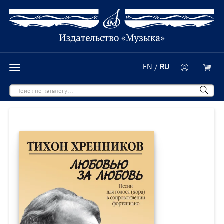
EN
/
RU