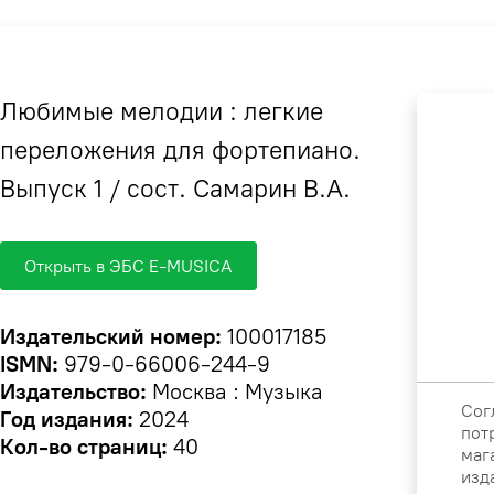
Любимые мелодии : легкие
переложения для фортепиано.
Выпуск 1 / сост. Самарин В.А.
Открыть в ЭБС E-MUSICA
Издательский номер:
100017185
ISMN:
979-0-66006-244-9
Издательство:
Москва : Музыка
Сог
Год издания:
2024
пот
Кол-во страниц:
40
маг
изд