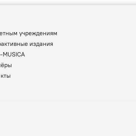
етным учреждениям
рактивные издания
E-MUSICA
нёры
акты