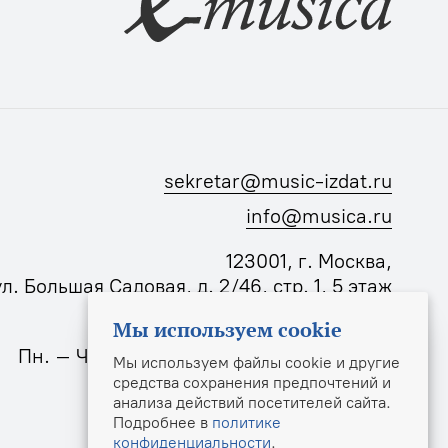
sekretar@music-izdat.ru
info@musica.ru
123001, г. Москва,
ул. Большая Садовая, д. 2/46, стр. 1, 5 этаж
Мы используем cookie
Режим работы издательства:
Пн. – Чт.: 10:00–18:00, Пт.: 10:00–17:00
Мы используем файлы cookie и другие
средства сохранения предпочтений и
анализа действий посетителей сайта.
Подробнее в
политике
конфиденциальности
.