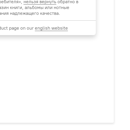
ребителя»,
нельзя вернуть
обратно в
азин книги, альбомы или нотные
ания надлежащего качества.
duct page on our
english website