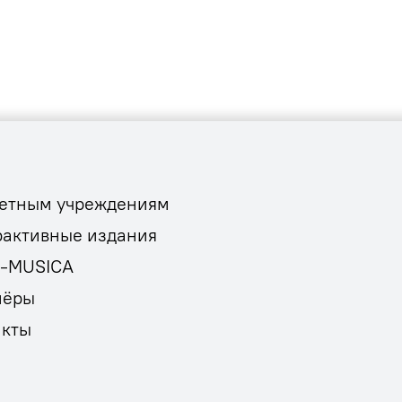
етным учреждениям
рактивные издания
E-MUSICA
нёры
акты