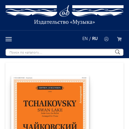
EN
/
RU