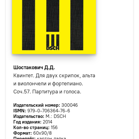
Шостакович Д.Д.
Квинтет. Для двух скрипок, альта
и виолончели и фортепиано.
Соч.57. Партитура и голоса.
Издательский номер:
300046
ISMN:
979-0-706364-76-6
Издательство:
М.: DSCH
Год издания:
2014
Кол-во страниц:
156
Формат:
60х90/8
Переплёт:
картон.папка