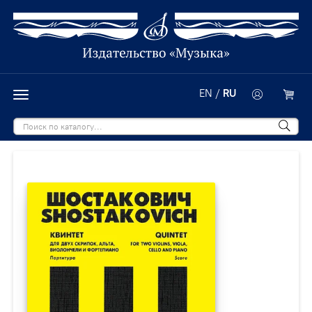
EN
/
RU