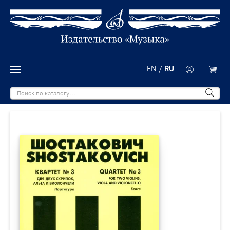
EN
/
RU