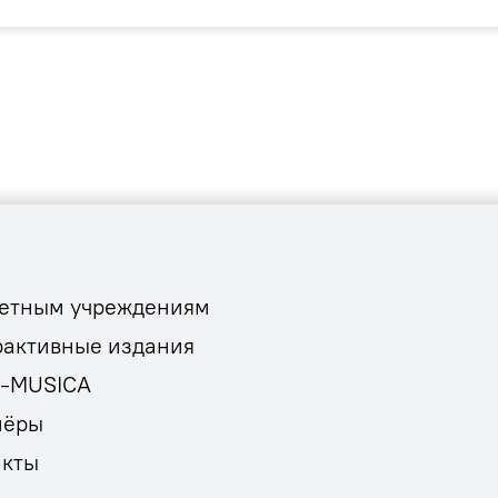
етным учреждениям
рактивные издания
E-MUSICA
нёры
акты