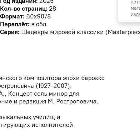
Год издания:
2025
пот
маг
Кол-во страниц:
28
изд
Формат:
60х90/8
Переплёт:
в обл.
Серия:
Шедевры мировой классики (Masterpieces
нского композитора эпохи барокко
строповича (1927-2007).
А., Концерт соль минор для
ние и редакция М. Ростроповича.
узыкальных училищ и
ертирующих исполнителей.