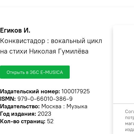
Егиков И.
Конквистадор : вокальный цикл
на стихи Николая Гумилёва
Открыть в ЭБС E-MUSICA
Издательский номер:
100017925
ISMN:
979-0-66010-386-9
Издательство:
Москва : Музыка
Сог
Год издания:
2023
пот
Кол-во страниц:
52
маг
изд