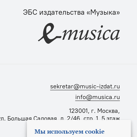
ЭБС издательства «Музыка»
sekretar@music-izdat.ru
info@musica.ru
123001, г. Москва,
ул. Большая Садовая, д. 2/46, стр. 1, 5 этаж
Мы используем cookie
Режим работы издательства: