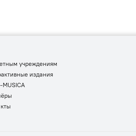
етным учреждениям
рактивные издания
E-MUSICA
нёры
акты