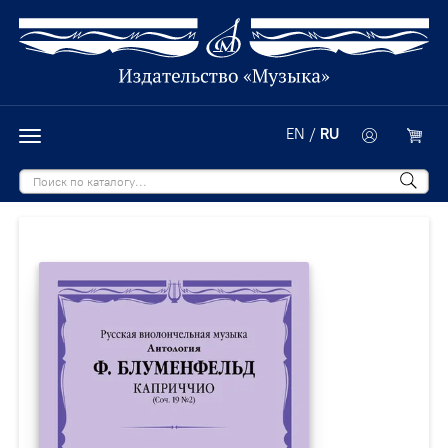
EN
/
RU