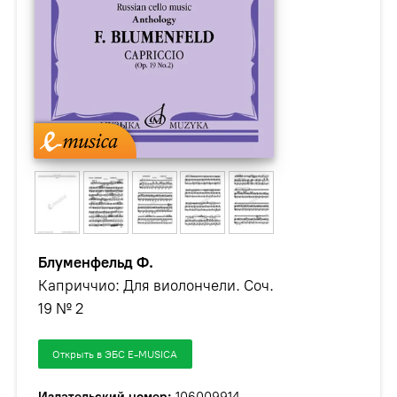
Блуменфельд Ф.
Каприччио: Для виолончели. Соч.
19 № 2
Открыть в ЭБС E-MUSICA
Издательский номер:
106009914