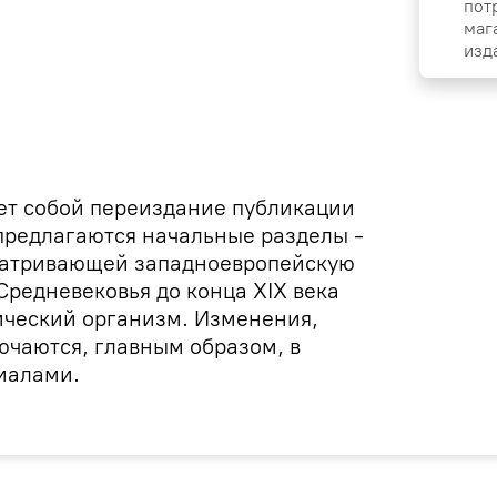
пот
маг
изд
ет собой переиздание публикации
предлагаются начальные разделы -
матривающей западноевропейскую
Средневековья до конца XIX века
ический организм. Изменения,
ючаются, главным образом, в
иалами.