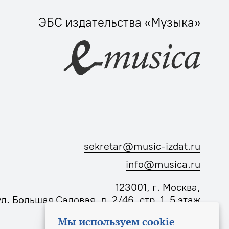
ЭБС издательства «Музыка»
sekretar@music-izdat.ru
info@musica.ru
123001, г. Москва,
ул. Большая Садовая, д. 2/46, стр. 1, 5 этаж
Мы используем cookie
Режим работы издательства: