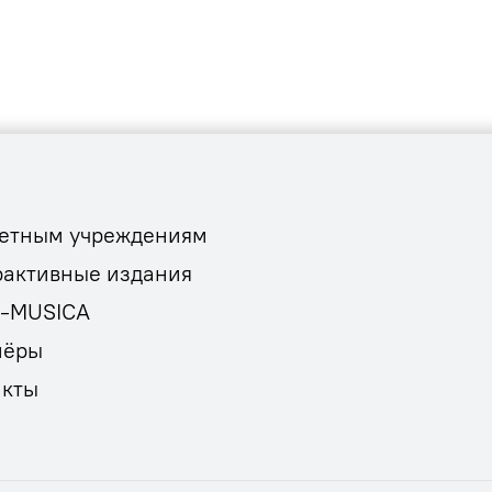
етным учреждениям
рактивные издания
E-MUSICA
нёры
акты