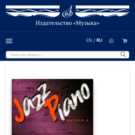
EN
/
RU