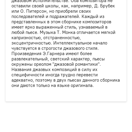
джазовом исполнительстве. Оба композитора не
оставили своей школы, как, например, Д. Брубек
или О. Питерсон, но приобрели своих
последователей и подражателей. Каждый из
представленных в этом сборнике композиторов
имеет ярко выраженный стиль, узнаваемый в
любой пьесе. Музыка Т. Монка отличается мягкой
капризностью, отстраненностью,
эксцентричностью. Интеллектуальное начало
чувствуется в строгости джазового стиля.
Произведения Э.Гарнера имеют более
развлекательный, светский характер, пьесы
окружены ореолом "джазовой романтики".
Названия джазвых композиций в силу их
специфичности иногда трудно перевести
адекватно, поэтому в двух пьесах данного сборника
они даются только на языке оригинала.