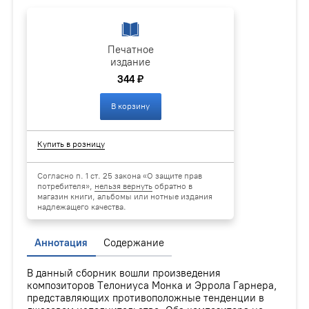
Печатное
издание
344 ₽
В корзину
Купить в розницу
Согласно п. 1 ст. 25 закона «О защите прав
потребителя»,
нельзя вернуть
обратно в
магазин книги, альбомы или нотные издания
надлежащего качества.
Аннотация
Содержание
В данный сборник вошли произведения
композиторов Телониуса Монка и Эррола Гарнера,
представляющих противоположные тенденции в