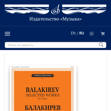
EN
/
RU