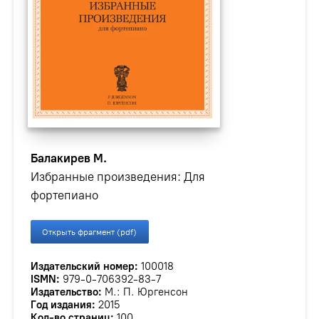
Балакирев М.
Избранные произведения: Для
фортепиано
Открыть фрагмент (pdf)
Издательский номер:
100018
ISMN:
979-0-706392-83-7
Издательство:
М.: П. Юргенсон
Год издания:
2015
Кол-во страниц:
100