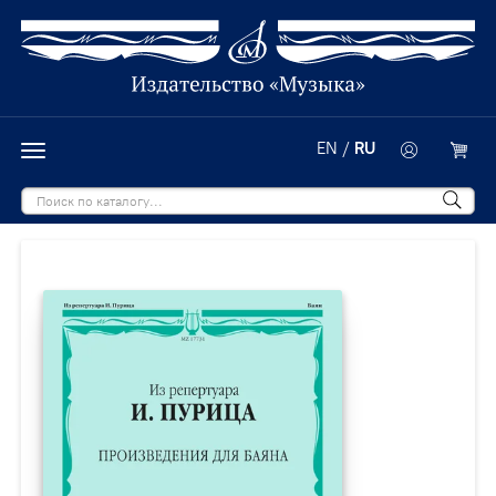
EN
/
RU