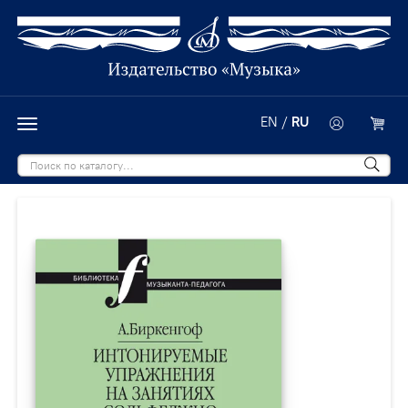
EN
/
RU