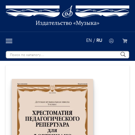
EN
/
RU