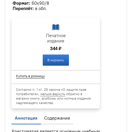
Формат:
60х90/8
Переплёт:
в обл.
Печатное
издание
344 ₽
В корзину
Купить в розницу
Согласно п. 1 ст. 25 закона «О защите прав
потребителя»,
нельзя вернуть
обратно в
магазин книги, альбомы или нотные издания
надлежащего качества.
Аннотация
Содержание
Хрестоматия является основным учебным