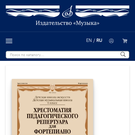
EN
/
RU