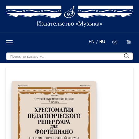
EN
/
RU