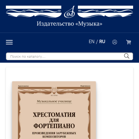
EN
/
RU