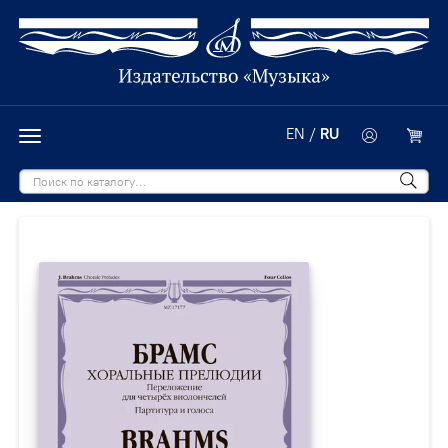
EN
/
RU