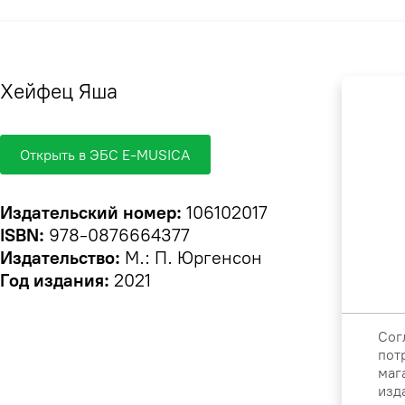
Хейфец Яша
Открыть в ЭБС E-MUSICA
Издательский номер:
106102017
ISBN:
978-0876664377
Издательство:
М.: П. Юргенсон
Год издания:
2021
Сог
пот
маг
изд