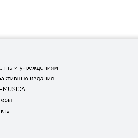
етным учреждениям
рактивные издания
E-MUSICA
нёры
акты