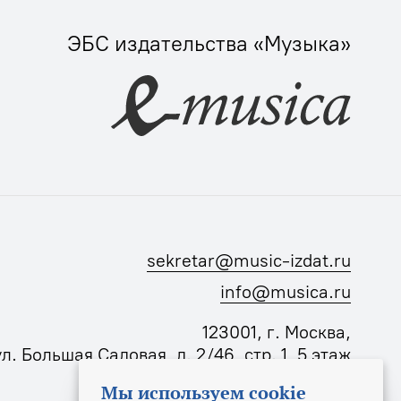
ЭБС издательства «Музыка»
sekretar@music-izdat.ru
info@musica.ru
123001, г. Москва,
ул. Большая Садовая, д. 2/46, стр. 1, 5 этаж
Мы используем cookie
Режим работы издательства: