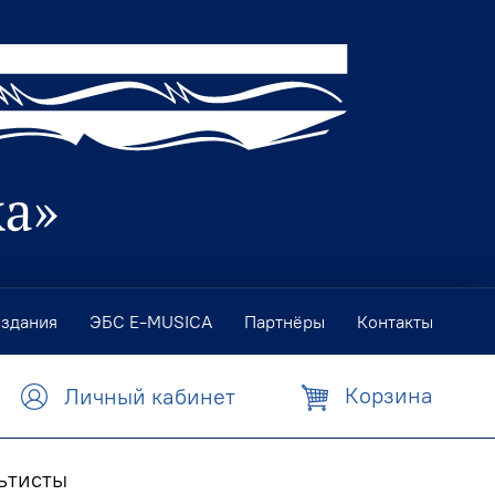
издания
ЭБС E-MUSICA
Партнёры
Контакты
Корзина
Личный кабинет
ьтисты