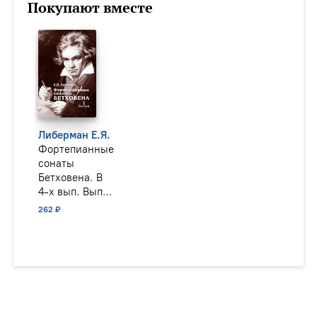
Покупают вместе
Либерман Е.Я.
Фортепианные
сонаты
Бетховена. В
4-х вып. Вып.
1: Сонаты № 1–
262 ₽
8