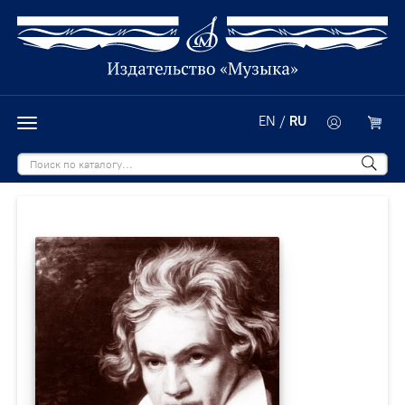
EN
/
RU