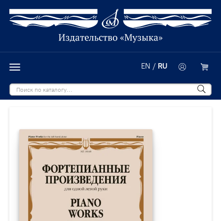
EN
/
RU