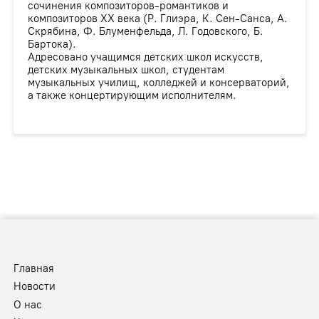
сочинения композиторов-романтиков и
композиторов XX века (Р. Глиэра, К. Сен-Санса, А.
Скрябина, Ф. Блуменфельда, Л. Годовского, Б.
Бартока).
Адресовано учащимся детских школ искусств,
детских музыкальных школ, студентам
музыкальных училищ, колледжей и консерваторий,
а также концертирующим исполнителям.
Главная
Новости
О нас