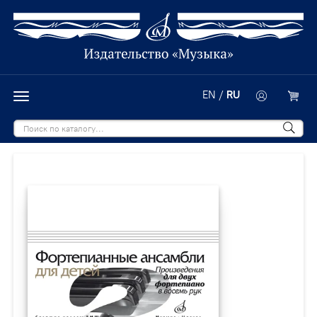
EN
/
RU