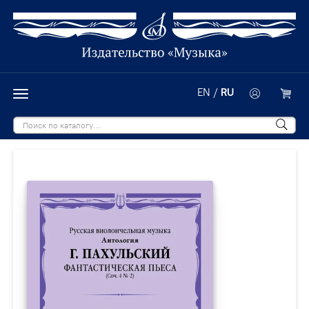
EN
/
RU