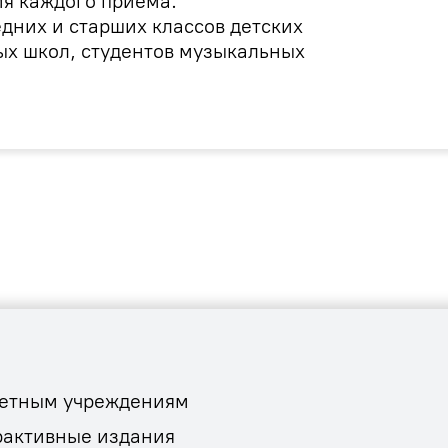
я каждого приёма.
дних и старших классов детских
ых школ, студентов музыкальных
етным учреждениям
рактивные издания