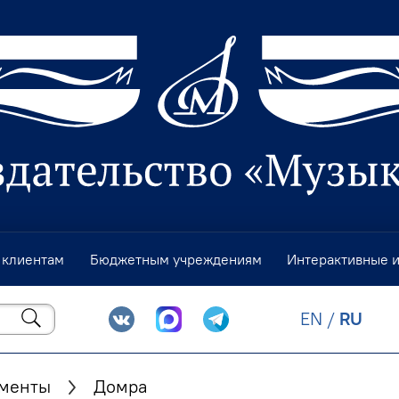
 клиентам
Бюджетным учреждениям
Интерактивные 
EN
/
RU
ументы
Домра