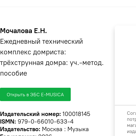
Мочалова Е.Н.
Ежедневный технический
комплекс домриста:
трёхструнная домра: уч.-метод.
пособие
Открыть в ЭБС E-MUSICA
Сог
Издательский номер:
100018145
пот
ISMN:
979-0-66010-633-4
маг
Издательство:
Москва : Музыка
изд