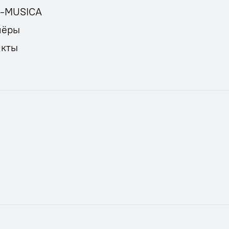
E-MUSICA
нёры
акты