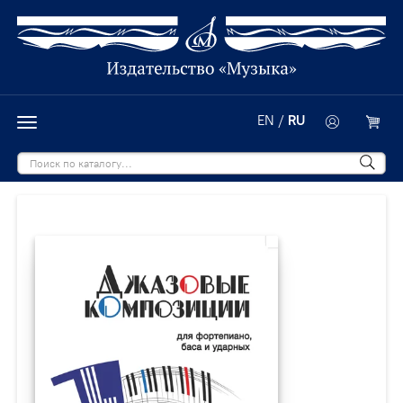
EN
/
RU