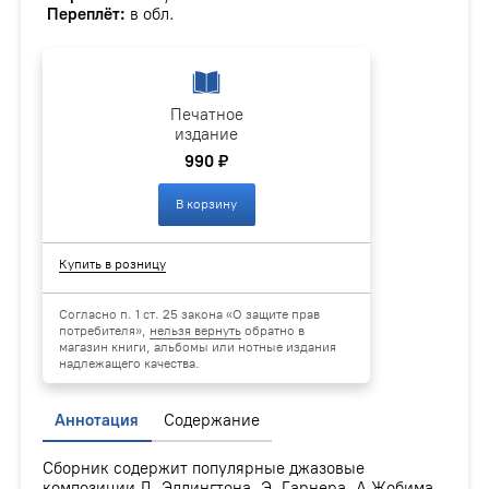
Переплёт:
в обл.
Печатное
издание
990 ₽
В корзину
Купить в розницу
Согласно п. 1 ст. 25 закона «О защите прав
потребителя»,
нельзя вернуть
обратно в
магазин книги, альбомы или нотные издания
надлежащего качества.
Аннотация
Содержание
Сборник содержит популярные джазовые
композиции Д. Эллингтона, Э. Гарнера, А Жобима