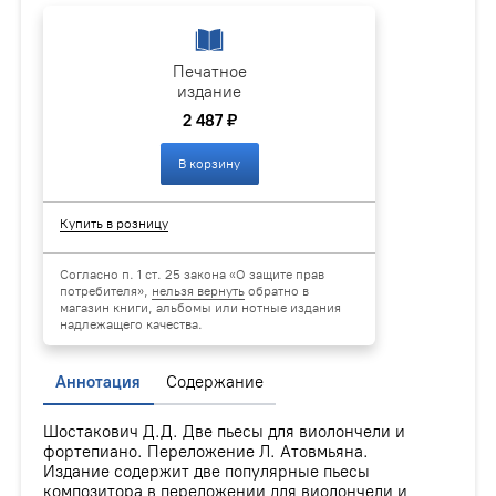
Печатное
издание
2 487 ₽
В корзину
Купить в розницу
Согласно п. 1 ст. 25 закона «О защите прав
потребителя»,
нельзя вернуть
обратно в
магазин книги, альбомы или нотные издания
надлежащего качества.
Аннотация
Содержание
Шостакович Д.Д. Две пьесы для виолончели и
фортепиано. Переложение Л. Атовмьяна.
Издание содержит две популярные пьесы
композитора в переложении для виолончели и