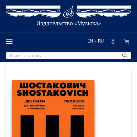
EN
/
RU