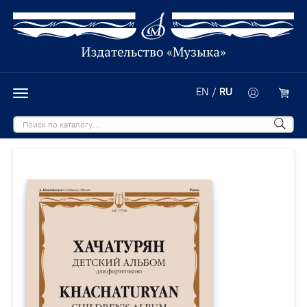
EN
/
RU