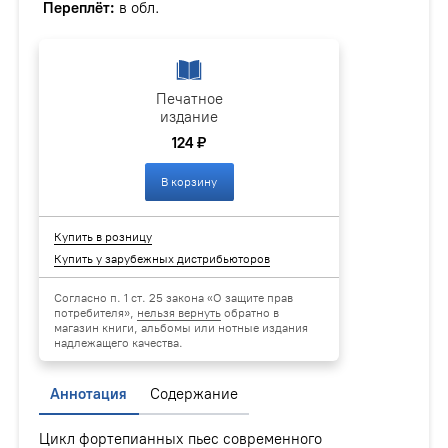
Переплёт:
в обл.
Печатное
издание
124 ₽
В корзину
Купить в розницу
Купить у зарубежных дистрибьюторов
Согласно п. 1 ст. 25 закона «О защите прав
потребителя»,
нельзя вернуть
обратно в
магазин книги, альбомы или нотные издания
надлежащего качества.
Аннотация
Содержание
Цикл фортепианных пьес современного