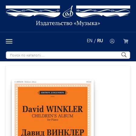
EN
/
RU