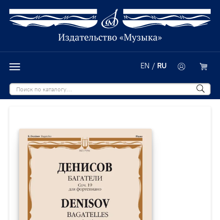
EN
/
RU