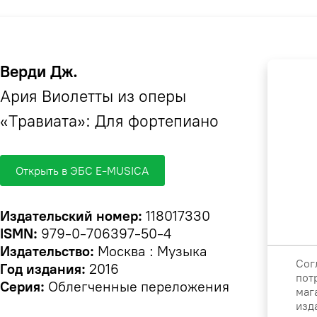
Верди Дж.
Ария Виолетты из оперы
«Травиата»: Для фортепиано
Открыть в ЭБС E-MUSICA
Издательский номер:
118017330
ISMN:
979-0-706397-50-4
Издательство:
Москва : Музыка
Сог
Год издания:
2016
пот
Серия:
Облегченные переложения
маг
изд