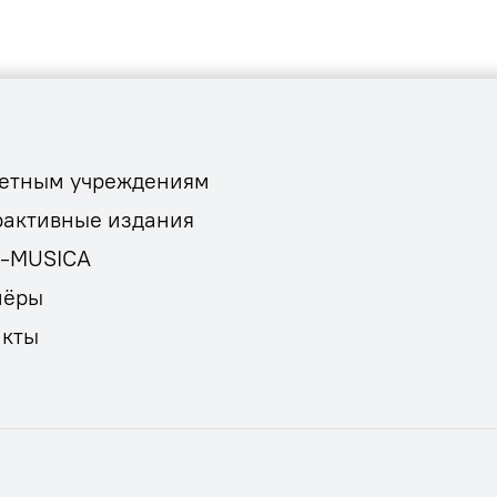
етным учреждениям
рактивные издания
E-MUSICA
нёры
акты