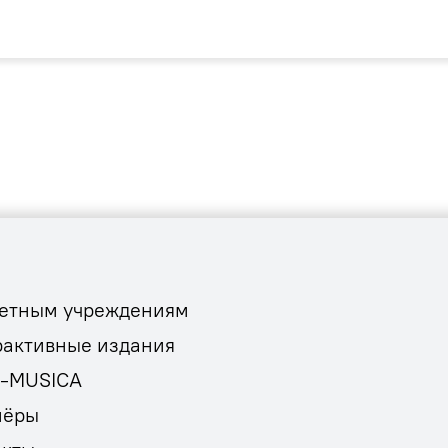
етным учреждениям
рактивные издания
E-MUSICA
нёры