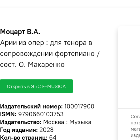
Моцарт В.А.
Арии из опер : для тенора в
сопровождении фортепиано /
сост. О. Макаренко
Открыть в ЭБС E-MUSICA
Издательский номер:
100017900
ISMN:
979­0­66010­375­3
Сог
Издательство:
Москва : Музыка
пот
маг
Год издания:
2023
изд
Кол-во страниц:
64