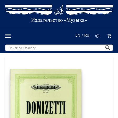
EN
/
RU