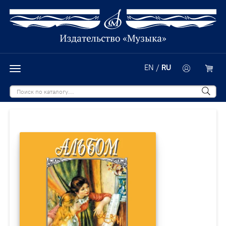
EN
/
RU