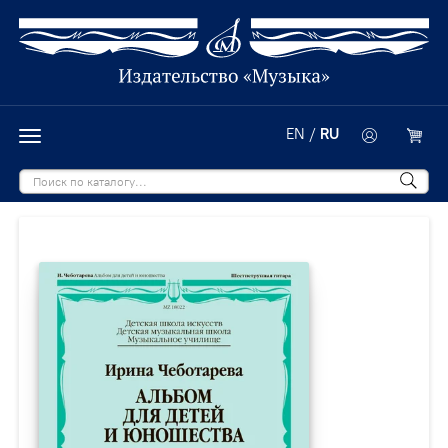
EN
/
RU