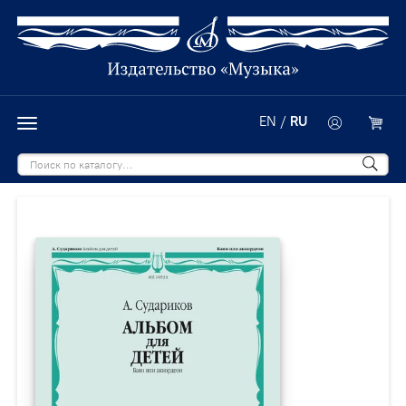
EN
/
RU