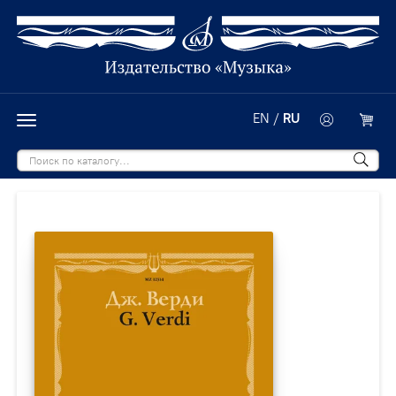
EN
/
RU