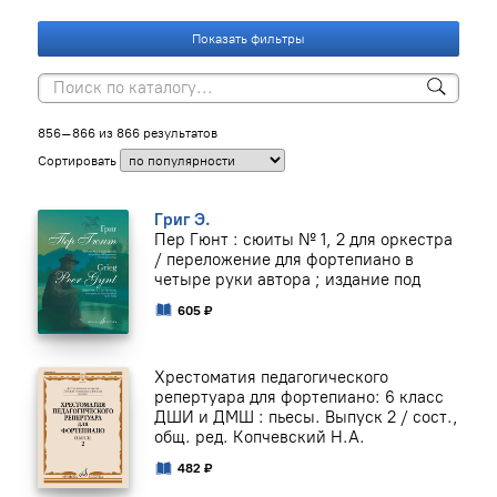
Показать фильтры
856–866 из 866 результатов
Сортировать
Григ Э.
Пер Гюнт : сюиты № 1, 2 для оркестра
/ переложение для фортепиано в
четыре руки автора ; издание под
605 ₽
Хрестоматия педагогического
репертуара для фортепиано: 6 класс
ДШИ и ДМШ : пьесы. Выпуск 2 / сост.,
общ. ред. Копчевский Н.А.
482 ₽